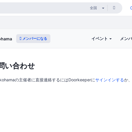
イベント
メン
メンバーになる
kohama
問い合わせ
d Yokohamaの主催者に直接連絡するにはDoorkeeperに
サインインする
か