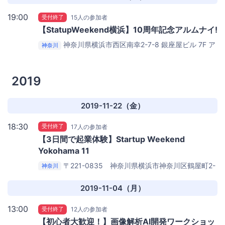
19:00
受付終了
15人の参加者
【StatupWeekend横浜】10周年記念アルムナイ!
神奈川県横浜市西区南幸2-7-8 銀座屋ビル 7F
ア
神奈川
モーレ 横浜西口店
2019
2019-11-22（金）
18:30
受付終了
17人の参加者
【3日間で起業体験】Startup Weekend
Yokohama 11
〒221-0835 神奈川県横浜市神奈川区鶴屋町2-
神奈川
17 相鉄岩崎学園ビル6F 情報科学専門学校
学校法人岩
崎学園情報科学専門学校 608教室(6階)
2019-11-04（月）
13:00
受付終了
12人の参加者
【初心者大歓迎！】画像解析AI開発ワークショッ